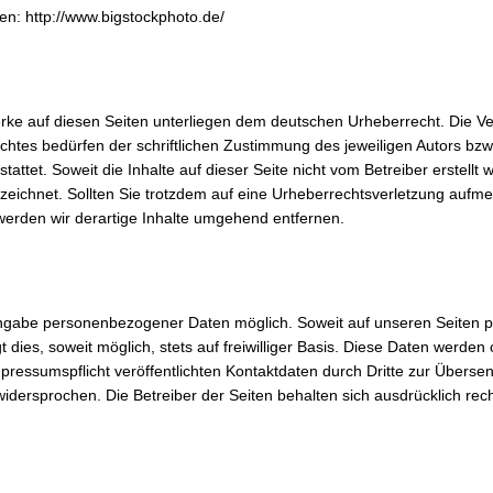
en: http://www.bigstockphoto.de/
erke auf diesen Seiten unterliegen dem deutschen Urheberrecht. Die Ver
tes bedürfen der schriftlichen Zustimmung des jeweiligen Autors bzw.
attet. Soweit die Inhalte auf dieser Seite nicht vom Betreiber erstellt
nzeichnet. Sollten Sie trotzdem auf eine Urheberrechtsverletzung auf
erden wir derartige Inhalte umgehend entfernen.
 Angabe personenbezogener Daten möglich. Soweit auf unseren Seiten
 dies, soweit möglich, stets auf freiwilliger Basis. Diese Daten werde
sumspflicht veröffentlichten Kontaktdaten durch Dritte zur Übersen
widersprochen. Die Betreiber der Seiten behalten sich ausdrücklich rec